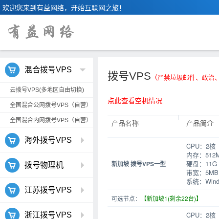
欢迎您来到有益网络，开始互联网之旅！
混合拨号VPS
拨号VPS
（严禁垃圾邮件、政治
云拨号VPS(多地区自由切换)
点此查看空机情况
全国混合公网拨号VPS（自营）
全国混合内网拨号VPS（自营）
产品名称
产品简介
海外拨号VPS
CPU：2核
内存：512
硬盘：11G
新加坡 拨号VPS一型
拨号物理机
带宽：5MB
系统：Windo
江苏拨号VPS
可选节点：
【新加坡1(剩余22台)】
CPU：2核
浙江拨号VPS