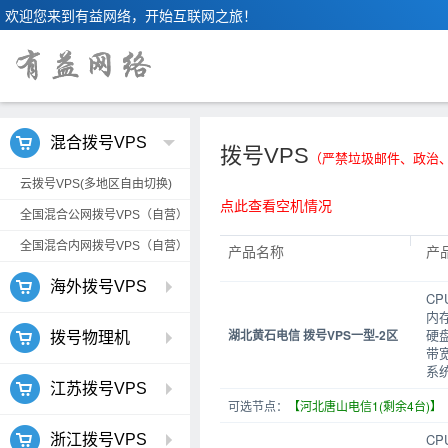
欢迎您来到有益网络，开始互联网之旅！
混合拨号VPS
拨号VPS
（严禁垃圾邮件、政治
云拨号VPS(多地区自由切换)
点此查看空机情况
全国混合公网拨号VPS（自营）
全国混合内网拨号VPS（自营）
产品名称
产
海外拨号VPS
CP
内
硬盘
湖北黄石电信 拨号VPS一型-2区
拨号物理机
带宽
系统
江苏拨号VPS
可选节点：
【河北唐山电信1(剩余4台)】
CP
浙江拨号VPS