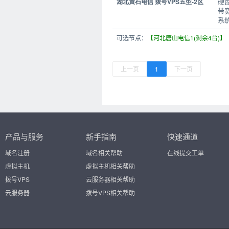
硬盘
湖北黄石电信 拨号VPS五型-2区
带宽
系统
可选节点：
【河北唐山电信1(剩余4台)】
上一页
1
下一页
产品与服务
新手指南
快速通道
域名注册
域名相关帮助
在线提交工单
虚拟主机
虚拟主机相关帮助
拨号VPS
云服务器相关帮助
云服务器
拨号VPS相关帮助