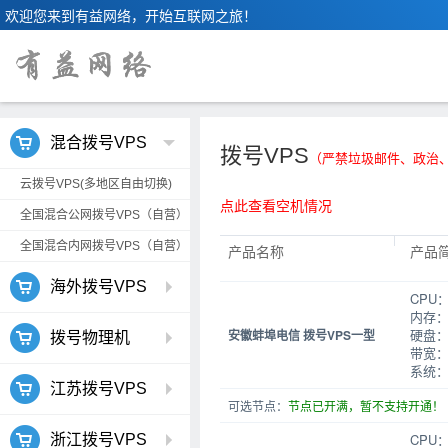
欢迎您来到有益网络，开始互联网之旅！
混合拨号VPS
拨号VPS
（严禁垃圾邮件、政治
云拨号VPS(多地区自由切换)
点此查看空机情况
全国混合公网拨号VPS（自营）
全国混合内网拨号VPS（自营）
产品名称
产品
海外拨号VPS
CPU
内存：
硬盘：
安徽蚌埠电信 拨号VPS一型
拨号物理机
带宽：
系统：W
江苏拨号VPS
可选节点：
节点已开满，暂不支持开通！
CPU
浙江拨号VPS