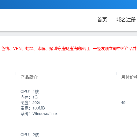
首页
域名注册
、色情、VPN、翻墙、诈骗、赌博等违规违法的应用，一经发现立即中断产品
产品简介
月付价格
CPU：1核
内存：1G
硬盘：20G
49
带宽：100MB
系统：Windows/linux
】
CPU：2核