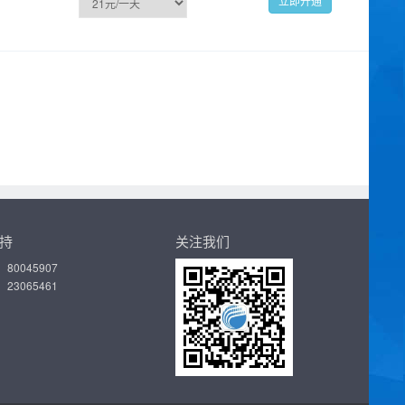
持
关注我们
80045907
23065461