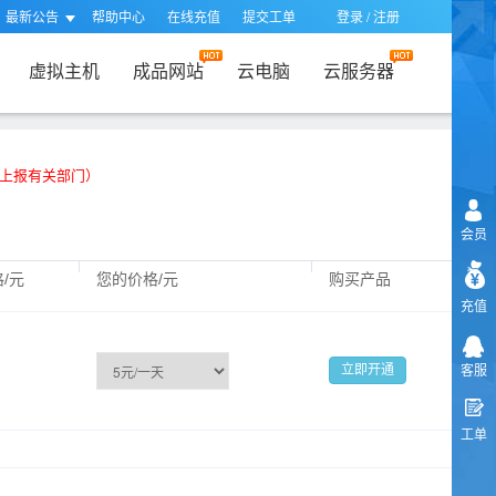
最新公告
帮助中心
在线充值
提交工单
登录
/
注册
虚拟主机
成品网站
云电脑
云服务器
并上报有关部门）
会员
/元
您的价格/元
购买产品
充值
客服
工单